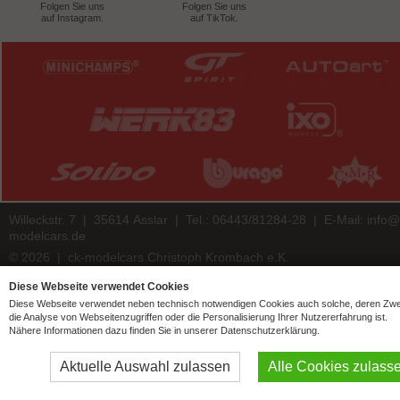
Folgen Sie uns
Folgen Sie uns
auf Instagram.
auf TikTok.
Willeckstr. 7 | 35614 Asslar | Tel.: 06443/81284-28 | E-Mail:
info@
modelcars.de
© 2026 | ck-modelcars Christoph Krombach e.K.
4.9
/
5.00
of
7446
ck-modelcars.de customer reviews | Trusted Shops
Diese Webseite verwendet Cookies
Diese Webseite verwendet neben technisch notwendigen Cookies auch solche, deren Zw
die Analyse von Webseitenzugriffen oder die Personalisierung Ihrer Nutzererfahrung ist.
Nähere Informationen dazu finden Sie in unserer Datenschutzerklärung.
Aktuelle Auswahl zulassen
Alle Cookies zulass