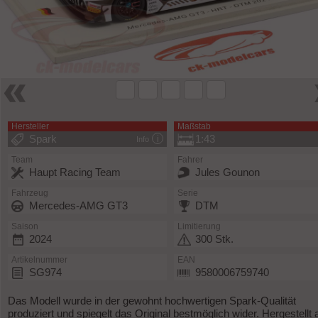
Hersteller
Maßstab
Spark
1:43
Info
Team
Fahrer
Haupt Racing Team
Jules Gounon
Fahrzeug
Serie
Mercedes-AMG GT3
DTM
Saison
Limitierung
2024
300 Stk.
Artikelnummer
EAN
SG974
9580006759740
Das Modell wurde in der gewohnt hochwertigen Spark-Qualität
produziert und spiegelt das Original bestmöglich wider. Hergestellt 