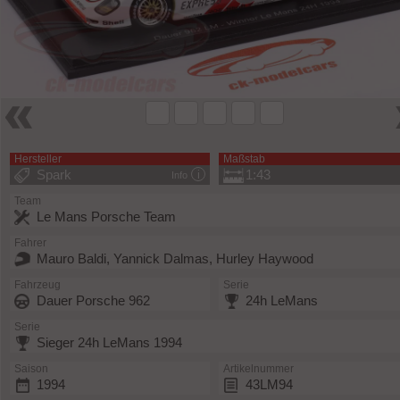
Hersteller
Maßstab
Spark
1:43
Info
Team
Le Mans Porsche Team
Fahrer
Mauro Baldi, Yannick Dalmas, Hurley Haywood
Fahrzeug
Serie
Dauer Porsche 962
24h LeMans
Serie
Sieger 24h LeMans 1994
Saison
Artikelnummer
1994
43LM94