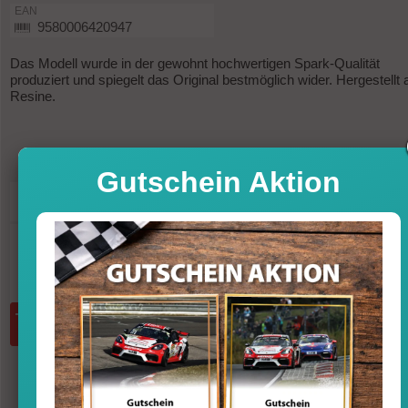
EAN
9580006420947
Das Modell wurde in der gewohnt hochwertigen Spark-Qualität
produziert und spiegelt das Original bestmöglich wider. Hergestellt 
Resine.
Gutschein Aktion
79,95
Preis
Sofort versandfertig, Lieferfrist 1-3 T
inkl. MwSt. zzgl. Vers
Menge:
in den Warenkorb