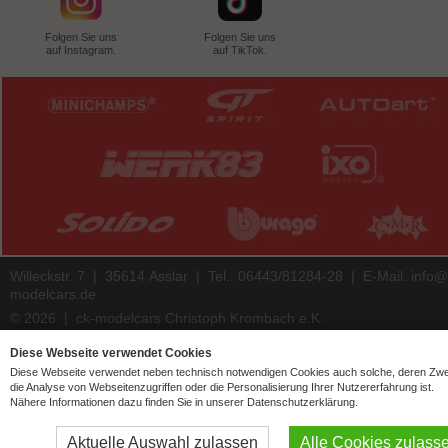
Folgen Sie uns
Folgen Sie uns
auf Instagram.
auf TikTok.
Willeckstr. 7 | 35614 Asslar | Tel.: 06443/81284-28 | E-Mail:
info@
modelcars.de
© 2026 | ck-modelcars Christoph Krombach e.K.
4.9
/
5.00
of
7438
ck-modelcars.de customer reviews | Trusted Shops
Diese Webseite verwendet Cookies
Diese Webseite verwendet neben technisch notwendigen Cookies auch solche, deren Zw
die Analyse von Webseitenzugriffen oder die Personalisierung Ihrer Nutzererfahrung ist.
Nähere Informationen dazu finden Sie in unserer Datenschutzerklärung.
Aktuelle Auswahl zulassen
Alle Cookies zulass