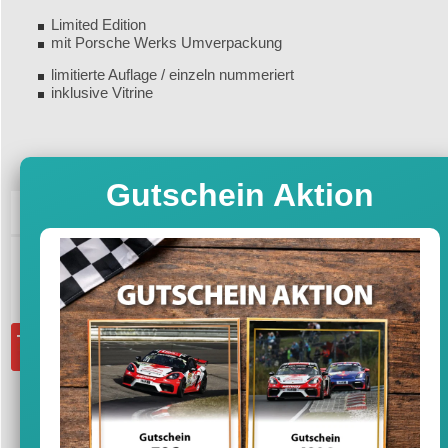
Limited Edition
mit Porsche Werks Umverpackung
limitierte Auflage / einzeln nummeriert
inklusive Vitrine
Gutschein Aktion
199,95
UVP
299,00 €
-33%
Sofort versandfertig, Lieferfrist 1-3 T
inkl. MwSt. zzgl. Vers
Menge:
in den Warenkorb