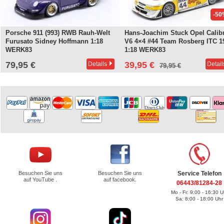
-50
Porsche 911 (993) RWB Rauh-Welt
Hans-Joachim Stuck Opel Calib
Furusato Sidney Hoffmann 1:18
V6 4×4 #44 Team Rosberg ITC 1
WERK83
1:18 WERK83
79,95 €
39,95 €
Details
Detail
79,95 €
Besuchen Sie uns
Besuchen Sie uns
Service Telefon
auf YouTube .
auf facebook.
06443/81284-28
Mo - Fr: 9:00 - 16:30 U
Sa: 8:00 - 18:00 Uhr