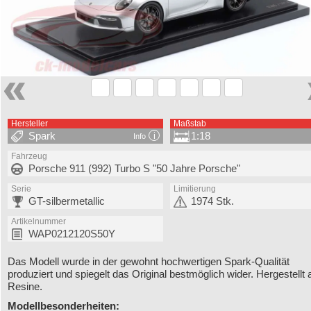
Hersteller
Maßstab
Spark
1:18
Info
Fahrzeug
Porsche 911 (992) Turbo S "50 Jahre Porsche"
Serie
Limitierung
GT-silbermetallic
1974 Stk.
Artikelnummer
WAP0212120S50Y
Das Modell wurde in der gewohnt hochwertigen Spark-Qualität
produziert und spiegelt das Original bestmöglich wider. Hergestellt 
Resine.
Modellbesonderheiten: