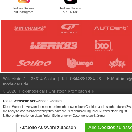
Folgen Sie uns
Folgen Sie uns
auf Instagram.
auf TikTok.
Willeckstr. 7 | 35614 Asslar | Tel.: 06443/81284-28 | E-Mail:
info@
modelcars.de
© 2026 | ck-modelcars Christoph Krombach e.K.
4.9
/
5.00
of
7446
ck-modelcars.de customer reviews | Trusted Shops
Diese Webseite verwendet Cookies
Diese Webseite verwendet neben technisch notwendigen Cookies auch solche, deren Zw
die Analyse von Webseitenzugriffen oder die Personalisierung Ihrer Nutzererfahrung ist.
Nähere Informationen dazu finden Sie in unserer Datenschutzerklärung.
Aktuelle Auswahl zulassen
Alle Cookies zulass