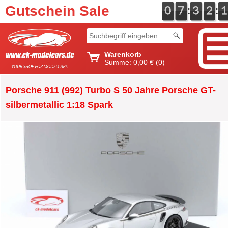
Gutschein Sale
:
:
0
0
0
0
7
7
0
3
3
0
2
2
2
1
1
Warenkorb
Summe:
0,00 €
(0)
Porsche 911 (992) Turbo S 50 Jahre Porsche GT-
silbermetallic 1:18 Spark