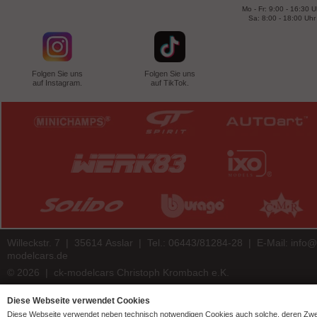
Mo - Fr: 9:00 - 16:30 U
Sa: 8:00 - 18:00 Uhr
Folgen Sie uns
Folgen Sie uns
auf Instagram.
auf TikTok.
Willeckstr. 7 | 35614 Asslar | Tel.: 06443/81284-28 | E-Mail:
info@
modelcars.de
© 2026 | ck-modelcars Christoph Krombach e.K.
4.9
/
5.00
of
7441
ck-modelcars.de customer reviews | Trusted Shops
Diese Webseite verwendet Cookies
Diese Webseite verwendet neben technisch notwendigen Cookies auch solche, deren Zw