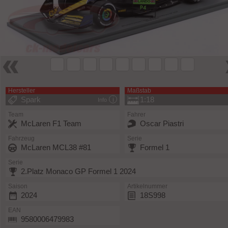
Hersteller
Maßstab
Spark
1:18
Info
Team
Fahrer
McLaren F1 Team
Oscar Piastri
Fahrzeug
Serie
McLaren MCL38 #81
Formel 1
Serie
2.Platz Monaco GP Formel 1 2024
Saison
Artikelnummer
2024
18S998
EAN
9580006479983