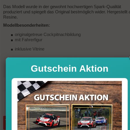
Das Modell wurde in der gewohnt hochwertigen Spark-Qualität
produziert und spiegelt das Original bestmöglich wider. Hergestellt 
Resine.
Modellbesonderheiten:
originalgetreue Cockpitnachbildung
mit Fahrerfigur
inklusive Vitrine
Gutschein Aktion
249,95
Preis
Sofort versandfertig, Lieferfrist 1-3 T
inkl. MwSt. zzgl. Vers
Menge:
in den Warenkorb