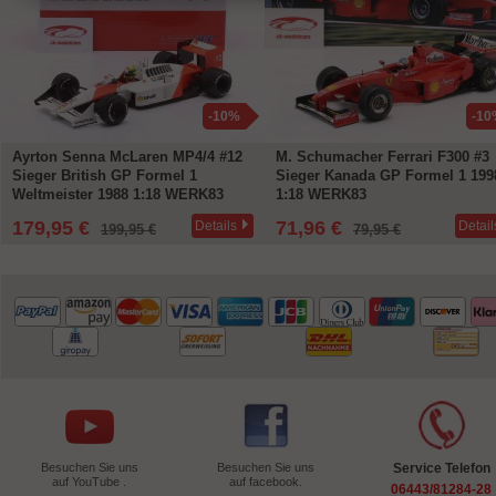
-10%
-10
Ayrton Senna McLaren MP4/4 #12
M. Schumacher Ferrari F300 #3
Sieger British GP Formel 1
Sieger Kanada GP Formel 1 199
Weltmeister 1988 1:18 WERK83
1:18 WERK83
179,95 €
71,96 €
Details
Detail
199,95 €
79,95 €
Besuchen Sie uns
Besuchen Sie uns
Service Telefon
auf YouTube .
auf facebook.
06443/81284-28