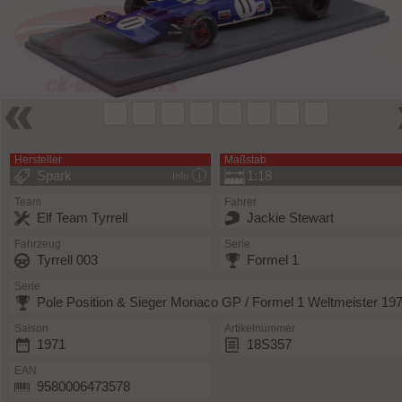
Hersteller
Maßstab
Spark
1:18
Info
Team
Fahrer
Elf Team Tyrrell
Jackie Stewart
Fahrzeug
Serie
Tyrrell 003
Formel 1
Serie
Pole Position & Sieger Monaco GP / Formel 1 Weltmeister 19
Saison
Artikelnummer
1971
18S357
EAN
9580006473578