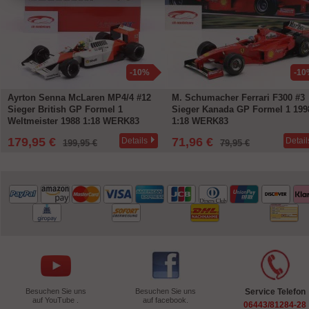
-10%
-10
Ayrton Senna McLaren MP4/4 #12
M. Schumacher Ferrari F300 #3
Sieger British GP Formel 1
Sieger Kanada GP Formel 1 199
Weltmeister 1988 1:18 WERK83
1:18 WERK83
179,95 €
71,96 €
Details
Detail
199,95 €
79,95 €
Besuchen Sie uns
Besuchen Sie uns
Service Telefon
auf YouTube .
auf facebook.
06443/81284-28