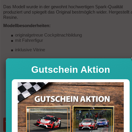
Das Modell wurde in der gewohnt hochwertigen Spark-Qualität
produziert und spiegelt das Original bestmöglich wider. Hergestellt 
Resine.
Modellbesonderheiten:
originalgetreue Cockpitnachbildung
mit Fahrerfigur
inklusive Vitrine
Gutschein Aktion
249,95
Preis
Sofort versandfertig, Lieferfrist 1-3 T
inkl. MwSt. zzgl. Vers
Menge:
in den Warenkorb