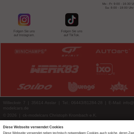
Mo - Fr: 9:00 - 16:30 U
Sa: 8:00 - 18:00 Uhr
Folgen Sie uns
Folgen Sie uns
auf Instagram.
auf TikTok.
Willeckstr. 7 | 35614 Asslar | Tel.: 06443/81284-28 | E-Mail:
info@
modelcars.de
© 2026 | ck-modelcars Christoph Krombach e.K.
4.9
/
5.00
of
7447
ck-modelcars.de customer reviews | Trusted Shops
Diese Webseite verwendet Cookies
Diese Webseite verwendet neben technisch notwendigen Cookies auch solche, deren Zw