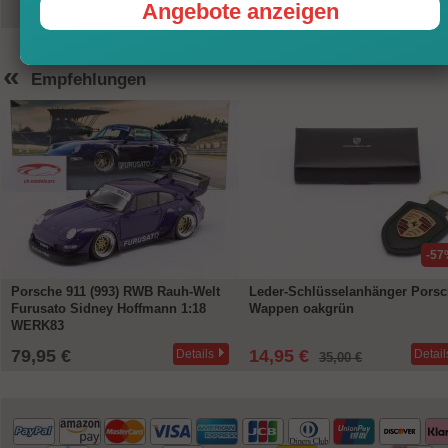
Angebote anzeigen
«
Empfehlungen
-57
Porsche 911 (993) RWB Rauh-Welt
Leder-Schlüsselanhänger Pors
Furusato Sidney Hoffmann 1:18
Wappen oakgrün
WERK83
79,95 €
14,95 €
Details
Detail
35,00 €