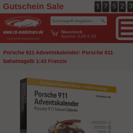
Gutschein Sale
:
:
0
1
1
0
7
7
0
5
5
0
2
2
4
3
3
Warenkorb
Summe:
0,00 €
(0)
Porsche 911 Adventskalender: Porsche 911
bahamagelb 1:43 Franzis