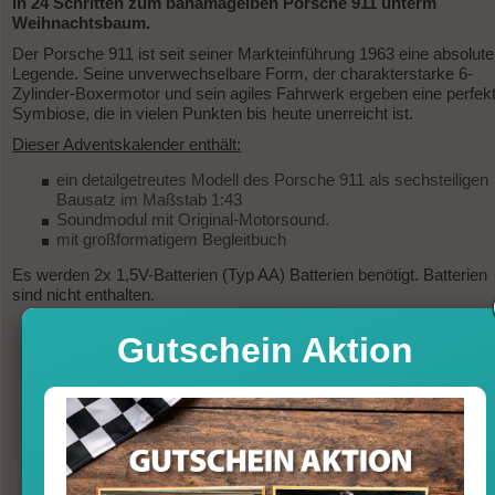
In 24 Schritten zum bahamagelben Porsche 911 unterm
Weihnachtsbaum.
Der Porsche 911 ist seit seiner Markteinführung 1963 eine absolute
Legende. Seine unverwechselbare Form, der charakterstarke 6-
Zylinder-Boxermotor und sein agiles Fahrwerk ergeben eine perfek
Symbiose, die in vielen Punkten bis heute unerreicht ist.
Dieser Adventskalender enthält:
ein detailgetreutes Modell des Porsche 911 als sechsteiligen
Bausatz im Maßstab 1:43
Soundmodul mit Original-Motorsound.
mit großformatigem Begleitbuch
Es werden 2x 1,5V-Batterien (Typ AA) Batterien benötigt. Batterien
sind nicht enthalten.
Gutschein Aktion
80,95
UVP
89,95 €
-10%