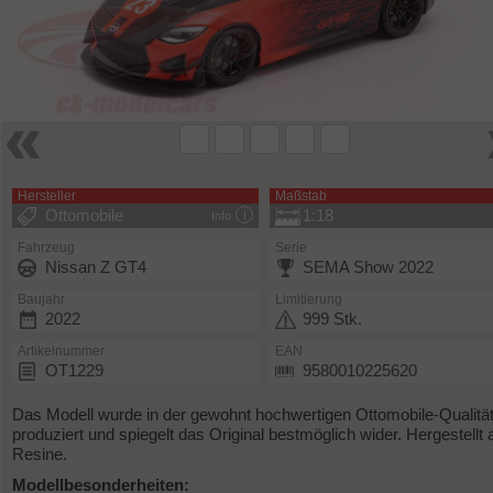
Hersteller
Maßstab
Ottomobile
1:18
Info
Fahrzeug
Serie
Nissan Z GT4
SEMA Show 2022
Baujahr
Limitierung
2022
999 Stk.
Artikelnummer
EAN
OT1229
9580010225620
Das Modell wurde in der gewohnt hochwertigen Ottomobile-Qualitä
produziert und spiegelt das Original bestmöglich wider. Hergestellt 
Resine.
Modellbesonderheiten: