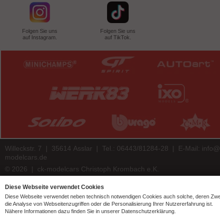
Folgen Sie uns
Folgen Sie uns
auf Instagram.
auf TikTok.
Willeckstr. 7 | 35614 Asslar | Tel.: 06443/81284-28 | E-Mail:
info@
modelcars.de
© 2026 | ck-modelcars Christoph Krombach e.K.
4.9
/
5.00
of
7446
ck-modelcars.de customer reviews | Trusted Shops
Diese Webseite verwendet Cookies
Diese Webseite verwendet neben technisch notwendigen Cookies auch solche, deren Zw
die Analyse von Webseitenzugriffen oder die Personalisierung Ihrer Nutzererfahrung ist.
Nähere Informationen dazu finden Sie in unserer Datenschutzerklärung.