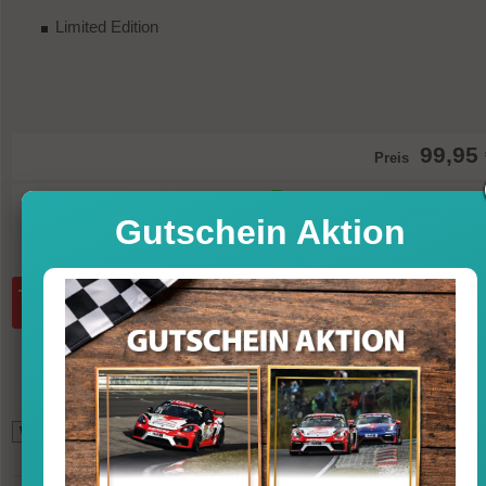
Limited Edition
99,95
Preis
Sofort versandfertig, Lieferfrist 1-3 T
Gutschein Aktion
inkl. MwSt. zzgl. Vers
Menge:
in den Warenkorb
*
85,29
GBP (British Pound)
110,56
USD (U.S. Dollar)