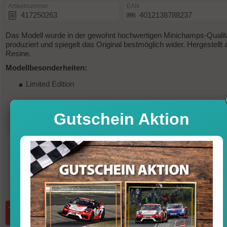
Artikelnummer
EAN
417250263
4012138788237
Das Modell wurde in der gewohnt hochwertigen Minichamps-Qualit
produziert und spiegelt das Original bestmöglich wider. Hergestellt 
Resine.
Modellbesonderheiten:
Limited Edition
Gutschein Aktion
84,95
Preis
Sofort versandfertig, Lieferfrist 1-3 T
inkl. MwSt. zzgl. Vers
Menge:
in den Warenkorb