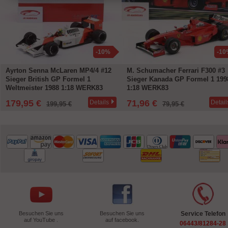
-10%
-10
Ayrton Senna McLaren MP4/4 #12
M. Schumacher Ferrari F300 #3
Sieger British GP Formel 1
Sieger Kanada GP Formel 1 199
Weltmeister 1988 1:18 WERK83
1:18 WERK83
179,95 €
71,96 €
Details
Detail
199,95 €
79,95 €
Besuchen Sie uns
Besuchen Sie uns
Service Telefon
auf YouTube .
auf facebook.
06443/81284-28