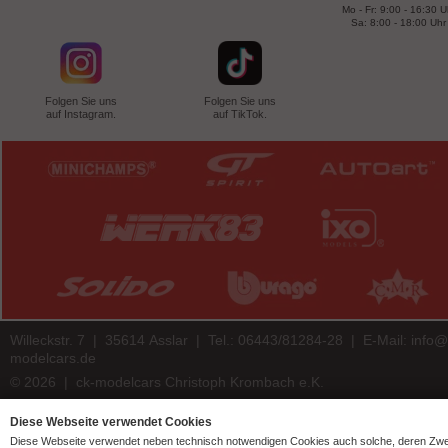
Mo - Fr: 9:00 - 16:30 U
Sa: 8:00 - 18:00 Uhr
Folgen Sie uns
Folgen Sie uns
auf Instagram.
auf TikTok.
Willeckstr. 7 | 35614 Asslar | Tel.: 06443/81284-28 | E-Mail:
info@
modelcars.de
© 2026 | ck-modelcars Christoph Krombach e.K.
4.9
/
5.00
of
7438
ck-modelcars.de customer reviews | Trusted Shops
Diese Webseite verwendet Cookies
Diese Webseite verwendet neben technisch notwendigen Cookies auch solche, deren Zw