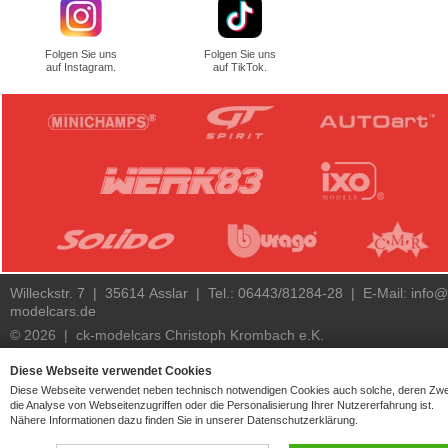
Folgen Sie uns
Folgen Sie uns
auf Instagram.
auf TikTok.
Willeckstr. 7 | 35614 Asslar | Tel.: 06443/81284-28 | E-Mail:
info@
modelcars.de
© 2026 | ck-modelcars Christoph Krombach e.K.
4.9
/
5.00
of
7438
ck-modelcars.de customer reviews | Trusted Shops
Diese Webseite verwendet Cookies
Diese Webseite verwendet neben technisch notwendigen Cookies auch solche, deren Zw
die Analyse von Webseitenzugriffen oder die Personalisierung Ihrer Nutzererfahrung ist.
Nähere Informationen dazu finden Sie in unserer Datenschutzerklärung.