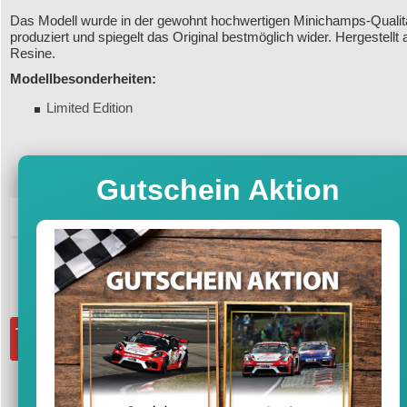
Das Modell wurde in der gewohnt hochwertigen Minichamps-Qualit
produziert und spiegelt das Original bestmöglich wider. Hergestellt 
Resine.
Modellbesonderheiten:
Limited Edition
Gutschein Aktion
71,95
UVP
79,94 €
-10%
Sofort versandfertig, Lieferfrist 1-3 T
inkl. MwSt. zzgl. Vers
Menge:
in den Warenkorb