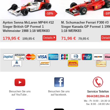
-10%
-10
Ayrton Senna McLaren MP4/4 #12
M. Schumacher Ferrari F300 #3
Sieger British GP Formel 1
Sieger Kanada GP Formel 1 199
Weltmeister 1988 1:18 WERK83
1:18 WERK83
179,95 €
71,96 €
Details
Detail
199,95 €
79,95 €
Besuchen Sie uns
Besuchen Sie uns
Service Telefon
auf YouTube .
auf facebook.
06443/81284-28
Mo - Fr: 9:00 - 16:30 U
Sa: 8:00 - 18:00 Uhr