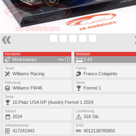
Hersteller
Maßstab
Minichamps
1:43
Info
Team
Fahrer
Williams Racing
Franco Colapinto
Fahrzeug
Serie
Williams FW46
Formel 1
Serie
10.Platz USA GP (Austin) Formel 1 2024
Saison
Limitierung
2024
318 Stk.
Artikelnummer
EAN
417241943
4012138785892