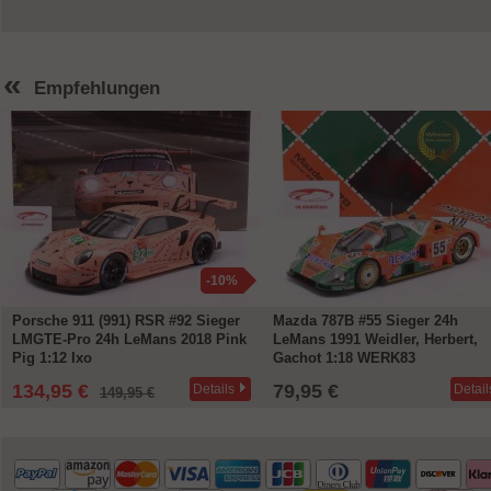
«
Empfehlungen
-10%
Porsche 911 (991) RSR #92 Sieger
Mazda 787B #55 Sieger 24h
LMGTE-Pro 24h LeMans 2018 Pink
LeMans 1991 Weidler, Herbert,
Pig 1:12 Ixo
Gachot 1:18 WERK83
134,95 €
79,95 €
Details
Detail
149,95 €