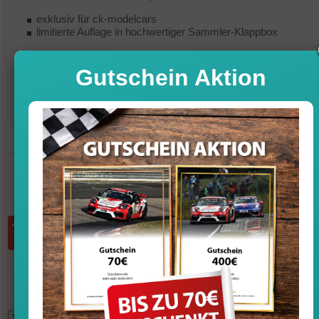
exklusiv für ck-modelcars
limitierte Auflage in hochwertiger Sammler-Klappbox
Gutschein Aktion
169,95
Preis
Sofort versandfertig, Lieferfrist 1-3 T
inkl. MwSt. zzgl. Vers
Menge:
in den Warenkorb
*