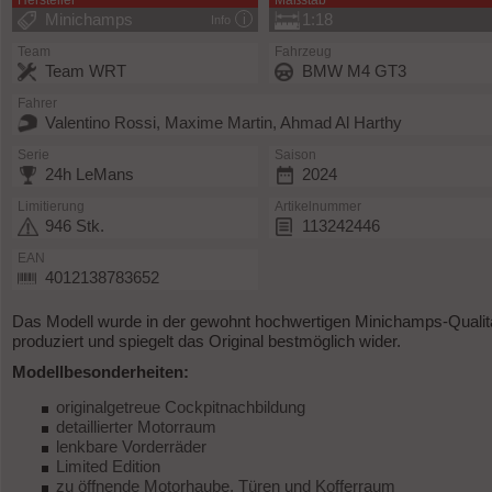
Hersteller
Maßstab
Minichamps
1:18
Info
Team
Fahrzeug
Team WRT
BMW M4 GT3
Fahrer
Valentino Rossi, Maxime Martin, Ahmad Al Harthy
Serie
Saison
24h LeMans
2024
Limitierung
Artikelnummer
946 Stk.
113242446
EAN
4012138783652
Das Modell wurde in der gewohnt hochwertigen Minichamps-Qualit
produziert und spiegelt das Original bestmöglich wider.
Modellbesonderheiten:
originalgetreue Cockpitnachbildung
detaillierter Motorraum
lenkbare Vorderräder
Limited Edition
zu öffnende Motorhaube, Türen und Kofferraum