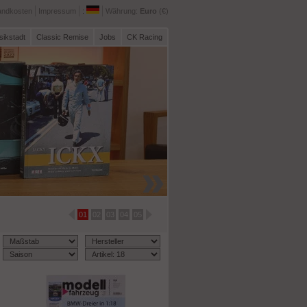
andkosten
Impressum
:
Währung:
Euro
(€)
sikstadt
Classic Remise
Jobs
CK Racing
€
90
14
€
95
7
01
02
03
04
05