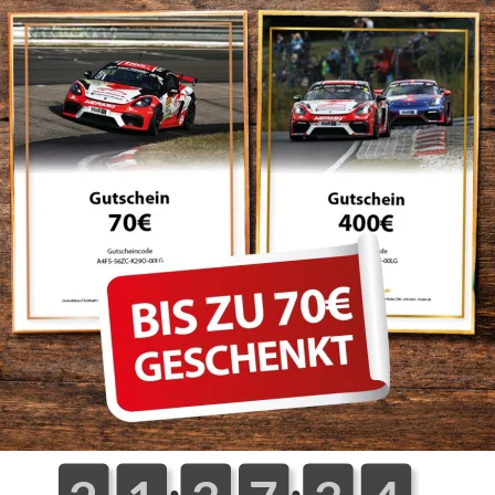
5,00 €
9,80 €
Details
Details
75,00 €
-71%
ch: Porsche 904 - Die komplette
Buch: DTM 2025 (Deutsch)
kumentation
9,95 €
40,00 €
Details
Details
69,90 €