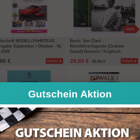
-70%
itschrift MODELLFAHRZEUG
Buch: Jim Clark -
sgabe September / Oktober - Nr.
Rennfahrerlegende (Graham
/ 2026
Gauld) Deutsch / Englisch
,90 €
29,95 €
Details
Details
99,90 €
Gutschein Aktion
-67%
ch: 75 Jahre Porsche
PITWALK - Racer's finest /
ortwagen - Driven by Dreams
Motorsport-Magazin Ausgabe Nr.
84