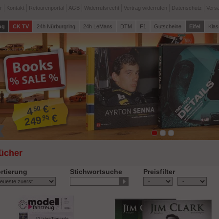
r
Kontakt
Retourenportal
AGB
Widerrufsrecht
Vertrag widerrufen
Datenschutz
Vers
og
CK TV
24h Nürburgring
24h LeMans
DTM
F1
Gutscheine
Eifel
Klas
€ -
95
12
€
95
59
ücher
rtierung
Stichwortsuche
Preisfilter
-