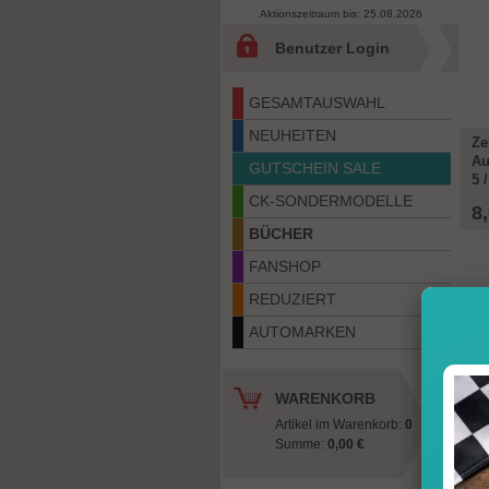
Aktionszeitraum bis: 25.08.2026
Benutzer Login
GESAMTAUSWAHL
NEUHEITEN
Ze
Au
GUTSCHEIN SALE
5 
CK-SONDERMODELLE
8
BÜCHER
FANSHOP
REDUZIERT
AUTOMARKEN
WARENKORB
Artikel im Warenkorb:
0
Bu
Summe:
0,00 €
Sp