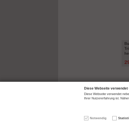
Bu
Tr
he
2
Diese Webseite verwendet
Diese Webseite verwendet neben
Ihrer Nutzererfahrung ist. Nähe
© 2026 | ck-modelcars Christoph Krombach e.K.
Notwendig
Statist
4.9
/
5.00
of
7447
ck-modelcars.de customer revie