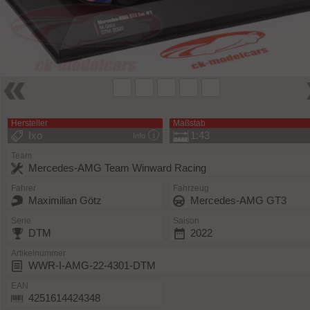
Hersteller
Maßstab
Ixo
1:43
Info
Team
Mercedes-AMG Team Winward Racing
Fahrer
Fahrzeug
Maximilian Götz
Mercedes-AMG GT3
Serie
Saison
DTM
2022
Artikelnummer
WWR-I-AMG-22-4301-DTM
EAN
4251614424348