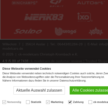
Willeckstr. 7 | 35614 Asslar | Tel.: 06443/81284-28 | E-Mail:
info@
modelcars.de
© 2026 | ck-modelcars Christoph Krombach e.K.
4.9
/
5.00
of
7438
ck-modelcars.de customer reviews | Trusted Shops
Diese Webseite verwendet Cookies
Diese Webseite verwendet neben technisch notwendigen Cookies auch solche, deren Zw
die Analyse von Webseitenzugriffen oder die Personalisierung Ihrer Nutzererfahrung ist.
Nähere Informationen dazu finden Sie in unserer Datenschutzerklärung.
Aktuelle Auswahl zulassen
Alle Cookies zulass
Notwendig
Statistik
Marketing
Zahlung
ck-modelca