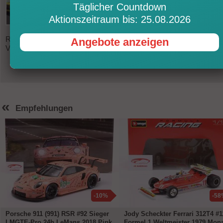
Täglicher Countdown
Ganz gleich ob DTM, dem 24-Stunden-Rennen 
Aktionszeitraum bis: 25.08.2026
dem Nürburgring oder den 24 Stunden von
Daytona – an den Mercedes-AMG GT3 von Ha
Racing Team – HRT und Winward Racing gab es kaum ein
Angebote anzeigen
Vorbeikommen.
«
Empfehlungen
-10%
-58
Porsche 911 (991) RSR #92 Sieger
Jody Scheckter Ferrari 312T4 #1
LMGTE-Pro 24h LeMans 2018 Pink
Formel 1 Weltmeister 1979 Mon