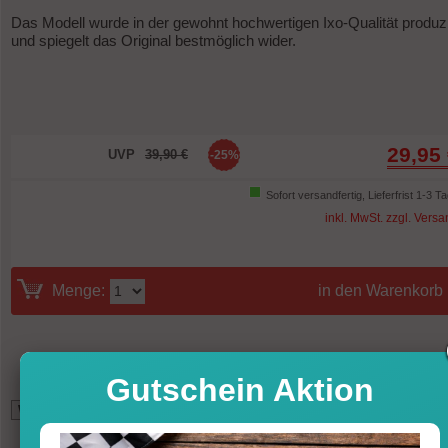
Das Modell wurde in der gewohnt hochwertigen Ixo-Qualität produzi
und spiegelt das Original bestmöglich wider.
29,95
UVP
39,90 €
-25%
Sofort versandfertig, Lieferfrist 1-3 T
inkl. MwSt. zzgl. Vers
Menge:
in den Warenkorb
Gutschein Aktion
*
25,56
GBP (British Pound)
33,13
USD (U.S. Dollar)