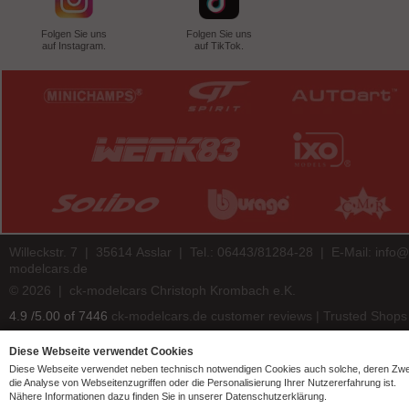
Folgen Sie uns
Folgen Sie uns
auf Instagram.
auf TikTok.
Willeckstr. 7 | 35614 Asslar | Tel.: 06443/81284-28 | E-Mail:
info@
modelcars.de
© 2026 | ck-modelcars Christoph Krombach e.K.
4.9
/
5.00
of
7446
ck-modelcars.de customer reviews | Trusted Shops
Diese Webseite verwendet Cookies
Diese Webseite verwendet neben technisch notwendigen Cookies auch solche, deren Zw
die Analyse von Webseitenzugriffen oder die Personalisierung Ihrer Nutzererfahrung ist.
Nähere Informationen dazu finden Sie in unserer Datenschutzerklärung.