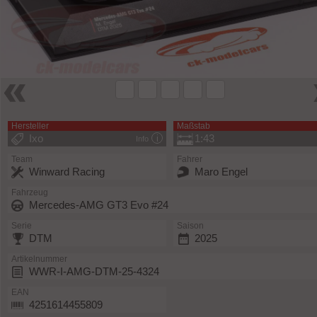
Hersteller
Maßstab
Ixo
1:43
Info
Team
Fahrer
Winward Racing
Maro Engel
Fahrzeug
Mercedes-AMG GT3 Evo #24
Serie
Saison
DTM
2025
Artikelnummer
WWR-I-AMG-DTM-25-4324
EAN
4251614455809