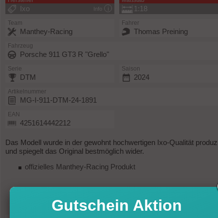
Hersteller
Maßstab
Ixo
1:18
Info
Team
Fahrer
Manthey-Racing
Thomas Preining
Fahrzeug
Porsche 911 GT3 R "Grello"
Serie
Saison
DTM
2024
Artikelnummer
MG-I-911-DTM-24-1891
EAN
4251614442212
Das Modell wurde in der gewohnt hochwertigen Ixo-Qualität produzi
und spiegelt das Original bestmöglich wider.
offizielles Manthey-Racing Produkt
Gutschein Aktion