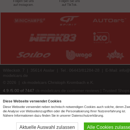
Folgen Sie uns
Folgen Sie uns
auf Instagram.
auf TikTok.
Willeckstr. 7 | 35614 Asslar | Tel.: 06443/81284-28 | E-Mail:
info@
modelcars.de
© 2026 | ck-modelcars Christoph Krombach e.K.
4.9
/
5.00
of
7447
ck-modelcars.de customer reviews | Trusted Shops
Diese Webseite verwendet Cookies
Diese Webseite verwendet neben technisch notwendigen Cookies auch solche, deren Zw
die Analyse von Webseitenzugriffen oder die Personalisierung Ihrer Nutzererfahrung ist.
Nähere Informationen dazu finden Sie in unserer Datenschutzerklärung.
Aktuelle Auswahl zulassen
Alle Cookies zulass