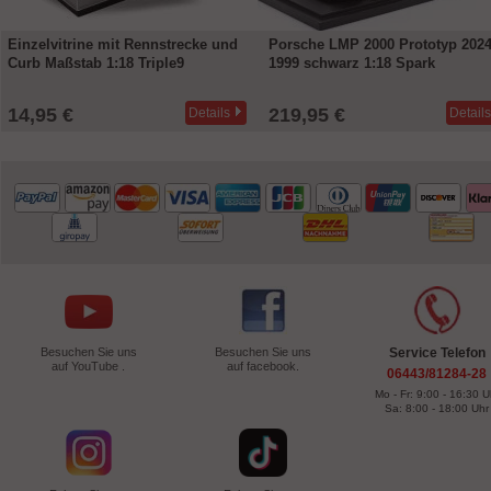
itrine mit Rennstrecke und
Porsche LMP 2000 Prototyp 2024 /
Fo
ßstab 1:18 Triple9
1999 schwarz 1:18 Spark
20
 €
219,95 €
7
Details
Details
Besuchen Sie uns
Besuchen Sie uns
Service Telefon
auf YouTube .
auf facebook.
06443/81284-28
Mo - Fr: 9:00 - 16:30 U
Sa: 8:00 - 18:00 Uhr