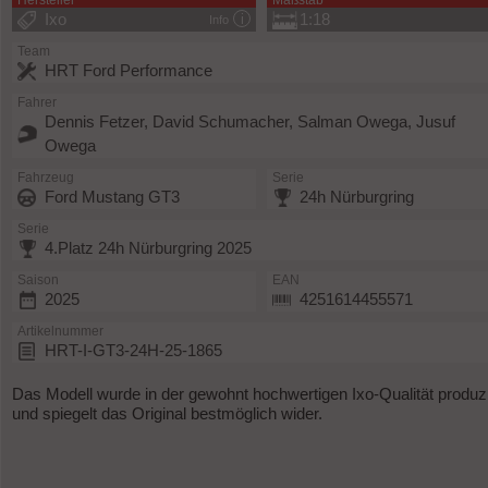
Hersteller
Maßstab
Ixo
1:18
Info
Team
HRT Ford Performance
Fahrer
Dennis Fetzer, David Schumacher, Salman Owega, Jusuf
Owega
Fahrzeug
Serie
Ford Mustang GT3
24h Nürburgring
Serie
4.Platz 24h Nürburgring 2025
Saison
EAN
2025
4251614455571
Artikelnummer
HRT-I-GT3-24H-25-1865
Das Modell wurde in der gewohnt hochwertigen Ixo-Qualität produzi
und spiegelt das Original bestmöglich wider.