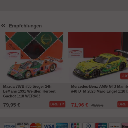
«
Empfehlungen
-10
Mazda 787B #55 Sieger 24h
Mercedes-Benz AMG GT3 Mamb
LeMans 1991 Weidler, Herbert,
#48 DTM 2023 Maro Engel 1:18 I
Gachot 1:18 WERK83
79,95 €
71,96 €
Details
Detail
79,95 €