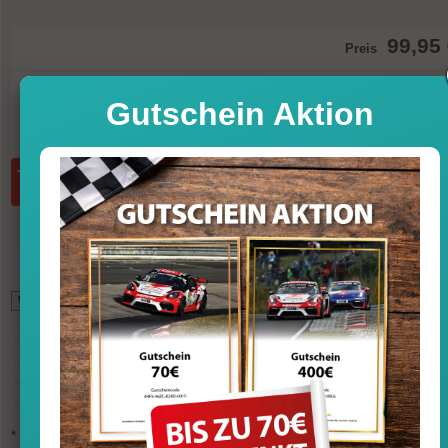
99,95
Preis
Sofort versandfertig, Lieferfrist 1-3 T
Gutschein Aktion
inkl. MwSt. zzgl. Vers
Menge:
in den Warenkorb
*
85,29
GBP (British Pound)
110,56
USD (U.S. Dollar)
109,55
CHF (Swiss Franc)
775,91
CNY (Chinese Yuan)
12.049
JPY (Japanese Yen)
7.059
RUB (Russian Rouble)
150,40
SGD (Singapore Dollar)
3.343
THB (Thai Baht)
* Die Wechselkurse werden mehrfach am Tag aktualisiert und sind nicht