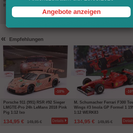
verbindlich. Bitte beachten Sie, dass es zu ungünstigeren Wechselkursen b
Ihrem Zahlungsanbieter (PayPal, Kreditkarte, EC) kommen kann.
Angebote anzeigen
«
Empfehlungen
-10%
-10
Porsche 911 (991) RSR #92 Sieger
M. Schumacher Ferrari F300 To
LMGTE-Pro 24h LeMans 2018 Pink
Wings #3 Imola GP Formel 1 19
Pig 1:12 Ixo
1:12 WERK83
134,95 €
134,95 €
Details
Detail
149,95 €
149,95 €