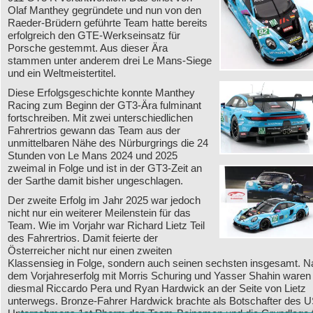
Olaf Manthey gegründete und nun von den
Raeder-Brüdern geführte Team hatte bereits
erfolgreich den GTE-Werkseinsatz für
Porsche gestemmt. Aus dieser Ära
stammen unter anderem drei Le Mans-Siege
und ein Weltmeistertitel.
Diese Erfolgsgeschichte konnte Manthey
Racing zum Beginn der GT3-Ära fulminant
fortschreiben. Mit zwei unterschiedlichen
Fahrertrios gewann das Team aus der
unmittelbaren Nähe des Nürburgrings die 24
Stunden von Le Mans 2024 und 2025
zweimal in Folge und ist in der GT3-Zeit an
der Sarthe damit bisher ungeschlagen.
Der zweite Erfolg im Jahr 2025 war jedoch
nicht nur ein weiterer Meilenstein für das
Team. Wie im Vorjahr war Richard Lietz Teil
des Fahrertrios. Damit feierte der
Österreicher nicht nur einen zweiten
Klassensieg in Folge, sondern auch seinen sechsten insgesamt. 
dem Vorjahreserfolg mit Morris Schuring und Yasser Shahin waren
diesmal Riccardo Pera und Ryan Hardwick an der Seite von Lietz
unterwegs. Bronze-Fahrer Hardwick brachte als Botschafter des U