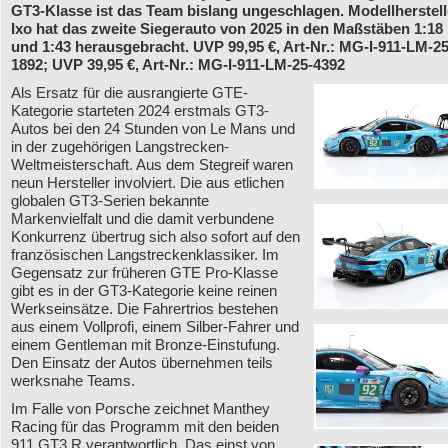
GT3-Klasse ist das Team bislang ungeschlagen. Modellherstell
Ixo hat das zweite Siegerauto von 2025 in den Maßstäben 1:18
und 1:43 herausgebracht. UVP 99,95 €, Art-Nr.: MG-I-911-LM-25
1892; UVP 39,95 €, Art-Nr.: MG-I-911-LM-25-4392
Als Ersatz für die ausrangierte GTE-
Kategorie starteten 2024 erstmals GT3-
Autos bei den 24 Stunden von Le Mans und
in der zugehörigen Langstrecken-
Weltmeisterschaft. Aus dem Stegreif waren
neun Hersteller involviert. Die aus etlichen
globalen GT3-Serien bekannte
Markenvielfalt und die damit verbundene
Konkurrenz übertrug sich also sofort auf den
französischen Langstreckenklassiker. Im
Gegensatz zur früheren GTE Pro-Klasse
gibt es in der GT3-Kategorie keine reinen
Werkseinsätze. Die Fahrertrios bestehen
aus einem Vollprofi, einem Silber-Fahrer und
einem Gentleman mit Bronze-Einstufung.
Den Einsatz der Autos übernehmen teils
werksnahe Teams.
Im Falle von Porsche zeichnet Manthey
Racing für das Programm mit den beiden
911 GT3 R verantwortlich. Das einst von