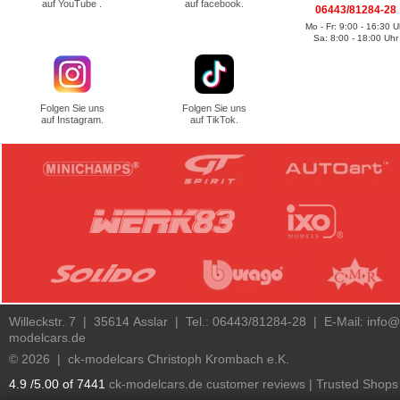
auf YouTube .
auf facebook.
06443/81284-28
Mo - Fr: 9:00 - 16:30 U
Sa: 8:00 - 18:00 Uhr
Folgen Sie uns
Folgen Sie uns
auf Instagram.
auf TikTok.
Willeckstr. 7 | 35614 Asslar | Tel.: 06443/81284-28 | E-Mail:
info@
modelcars.de
© 2026 | ck-modelcars Christoph Krombach e.K.
4.9
/
5.00
of
7441
ck-modelcars.de customer reviews | Trusted Shops