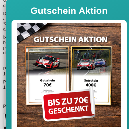
Unternehmens 1st Phorm den Team-Beinamen und die Grundlage 
die hellblaue Farbgebung des 911ers mit.
Gutschein Aktion
Das Rennen hatte das Trio nur vom 13. Startplatz aufgenommen, s
aber schnell in die Spitzengruppe vorgekämpft und sich in der
Schlussphase um die entscheidenden 33 Sekunden zum Sieg
abgesetzt.
Ixo hat den erfolgreichen Manthey Porsche originalgetreu
herausgebracht. Das Auto ist in 1:18 und 1:43 erhältlich und damit d
perfekte Einstimmung auf die 24 Stunden von Le Mans 2026, bei
denen Manthey Racing das GT3-Triple perfekt machen möchte.
Porsche 911 GT3 R #92 Sieger LMGT3 24h LeMans 2025 Manthe
1st Phorm 1:18, UVP 99,95 €, Art-Nr.: MG-I-911-LM-25-1892
Porsche 911 GT3 R #92 Sieger LMGT3 24h LeMans 2025 Manthe
1st Phorm 1:43, UVP 39,95 €, Art-Nr.: MG-I-911-LM-25-4392
Produkte
Porsche 911 GT3 R #92 Sieger LMGT3 24h LeMans 2025
99,9
Manthey 1st Phorm 1:18 Ixo