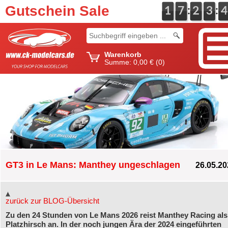
Gutschein Sale
:
:
0
1
1
0
7
7
0
2
2
0
3
3
5
4
4
Warenkorb
Summe:
0,00 €
(0)
GT3 in Le Mans: Manthey ungeschlagen
26.05.20
zurück zur BLOG-Übersicht
Zu den 24 Stunden von Le Mans 2026 reist Manthey Racing als
Platzhirsch an. In der noch jungen Ära der 2024 eingeführten