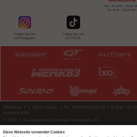
06443/81284-28
Mo - Fr: 9:00 - 16:30 U
Sa: 8:00 - 18:00 Uhr
Folgen Sie uns
Folgen Sie uns
auf Instagram.
auf TikTok.
Willeckstr. 7 | 35614 Asslar | Tel.: 06443/81284-28 | E-Mail:
info@
modelcars.de
© 2026 | ck-modelcars Christoph Krombach e.K.
4.9
/
5.00
of
7446
ck-modelcars.de customer reviews | Trusted Shops
Diese Webseite verwendet Cookies