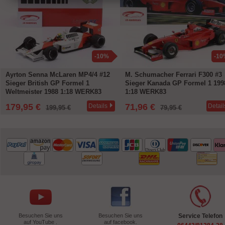
-10%
-10
Ayrton Senna McLaren MP4/4 #12
M. Schumacher Ferrari F300 #3
Sieger British GP Formel 1
Sieger Kanada GP Formel 1 199
Weltmeister 1988 1:18 WERK83
1:18 WERK83
179,95 €
71,96 €
Details
Detail
199,95 €
79,95 €
Besuchen Sie uns
Besuchen Sie uns
Service Telefon
auf YouTube .
auf facebook.