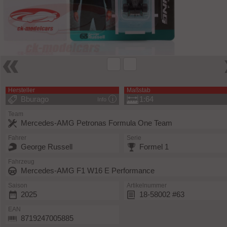
Hersteller
Maßstab
Bburago
1:64
Info
Team
Mercedes-AMG Petronas Formula One Team
Fahrer
Serie
George Russell
Formel 1
Fahrzeug
Mercedes-AMG F1 W16 E Performance
Saison
Artikelnummer
2025
18-58002 #63
EAN
8719247005885