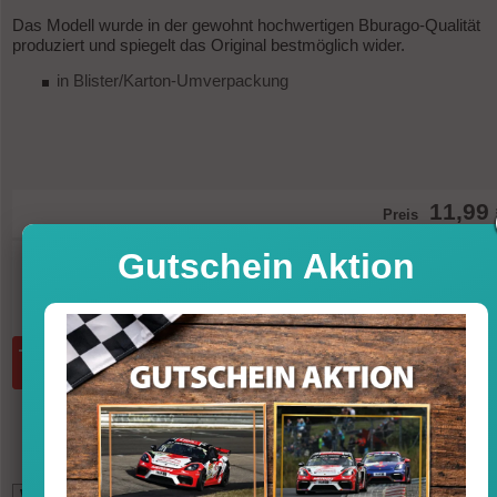
Das Modell wurde in der gewohnt hochwertigen Bburago-Qualität
produziert und spiegelt das Original bestmöglich wider.
in Blister/Karton-Umverpackung
11,99
Preis
Gutschein Aktion
Sofort versandfertig, Lieferfrist 1-3 T
inkl. MwSt. zzgl. Vers
Menge:
in den Warenkorb
*