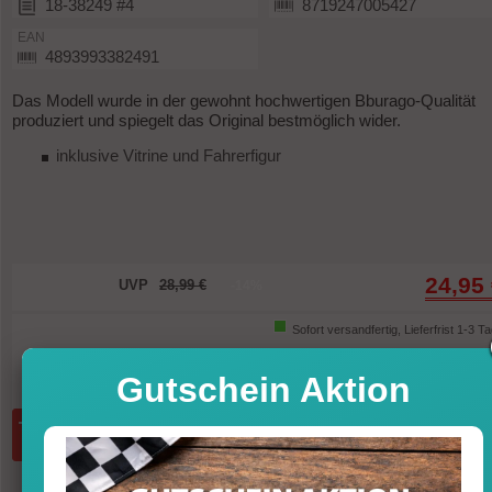
18-38249 #4
8719247005427
EAN
4893993382491
Das Modell wurde in der gewohnt hochwertigen Bburago-Qualität
produziert und spiegelt das Original bestmöglich wider.
inklusive Vitrine und Fahrerfigur
24,95
UVP
28,99 €
-14%
Sofort versandfertig, Lieferfrist 1-3 T
inkl. MwSt. zzgl. Vers
Gutschein Aktion
Menge:
in den Warenkorb