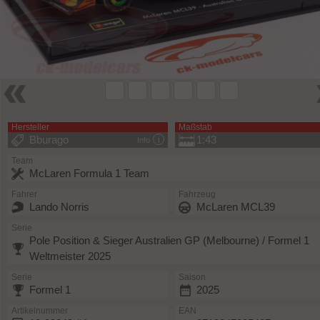
Hersteller
Maßstab
Bburago
1:43
Info
Team
McLaren Formula 1 Team
Fahrer
Fahrzeug
Lando Norris
McLaren MCL39
Serie
Pole Position & Sieger Australien GP (Melbourne) / Formel 1
Weltmeister 2025
Serie
Saison
Formel 1
2025
Artikelnummer
EAN