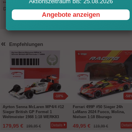
Aktionszeitraum bis: 25.08.2026
Dieser Artikel ist in unserem Ladengeschäft in Frankfurt vorrätig.
Angebote anzeigen
«
Empfehlungen
-10%
-58
Ayrton Senna McLaren MP4/4 #12
Ferrari 499P #50 Sieger 24h
Sieger British GP Formel 1
LeMans 2024 Fuoco, Molina,
Weltmeister 1988 1:18 WERK83
Nielsen 1:18 Bburago
179,95 €
49,95 €
Details
Detail
199,95 €
119,99 €