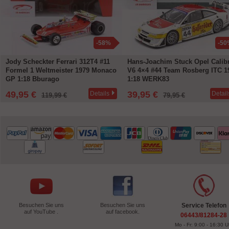
-58%
-50
Jody Scheckter Ferrari 312T4 #11
Hans-Joachim Stuck Opel Calib
Formel 1 Weltmeister 1979 Monaco
V6 4×4 #44 Team Rosberg ITC 1
GP 1:18 Bburago
1:18 WERK83
49,95 €
39,95 €
Details
Detail
119,99 €
79,95 €
Besuchen Sie uns
Besuchen Sie uns
Service Telefon
auf YouTube .
auf facebook.
06443/81284-28
Mo - Fr: 9:00 - 16:30 U