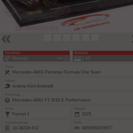
Hersteller
Maßstab
Bburago
1:43
Info
Team
Mercedes-AMG Petronas Formula One Team
Fahrer
Andrea Kimi Antonelli
Fahrzeug
Mercedes-AMG F1 W16 E Performance
Serie
Saison
Formel 1
2025
Artikelnummer
EAN
18-38238 #12
4893993019977