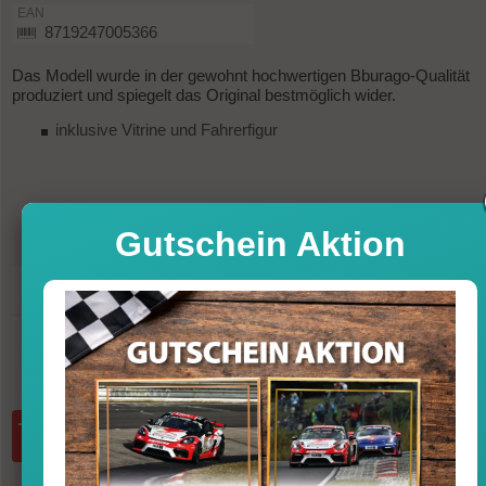
EAN
8719247005366
Das Modell wurde in der gewohnt hochwertigen Bburago-Qualität
produziert und spiegelt das Original bestmöglich wider.
inklusive Vitrine und Fahrerfigur
Gutschein Aktion
24,95
UVP
28,99 €
-14%
Sofort versandfertig, Lieferfrist 1-3 T
inkl. MwSt. zzgl. Vers
Menge:
in den Warenkorb