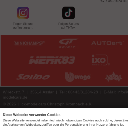
Sa: 8:00 - 18:00 Uhr
Folgen Sie uns
Folgen Sie uns
auf Instagram.
auf TikTok.
Willeckstr. 7 | 35614 Asslar | Tel.: 06443/81284-28 | E-Mail:
info@
modelcars.de
© 2026 | ck-modelcars Christoph Krombach e.K.
4.9
/
5.00
of
7441
ck-modelcars.de customer reviews | Trusted Shops
Diese Webseite verwendet Cookies
Diese Webseite verwendet neben technisch notwendigen Cookies auch solche, deren Zw
die Analyse von Webseitenzugriffen oder die Personalisierung Ihrer Nutzererfahrung ist.