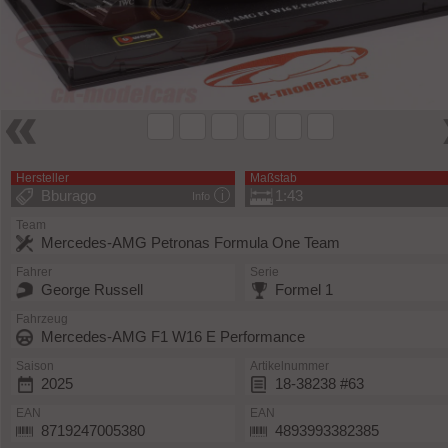
Hersteller
Maßstab
Bburago
1:43
Info
Team
Mercedes-AMG Petronas Formula One Team
Fahrer
Serie
George Russell
Formel 1
Fahrzeug
Mercedes-AMG F1 W16 E Performance
Saison
Artikelnummer
2025
18-38238 #63
EAN
EAN
8719247005380
4893993382385