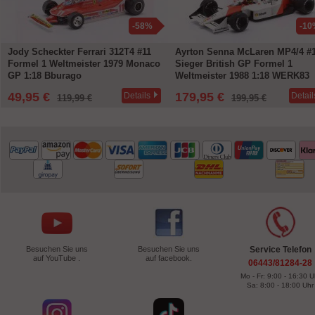
-58%
-10
Jody Scheckter Ferrari 312T4 #11
Ayrton Senna McLaren MP4/4 #
Formel 1 Weltmeister 1979 Monaco
Sieger British GP Formel 1
GP 1:18 Bburago
Weltmeister 1988 1:18 WERK83
49,95 €
179,95 €
Details
Detail
119,99 €
199,95 €
Besuchen Sie uns
Besuchen Sie uns
Service Telefon
auf YouTube .
auf facebook.
06443/81284-28
Mo - Fr: 9:00 - 16:30 U
Sa: 8:00 - 18:00 Uhr