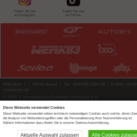
Folgen Sie uns
Folgen Sie uns
auf Instagram.
auf TikTok.
Willeckstr. 7 | 35614 Asslar | Tel.: 06443/81284-28 | E-Mail:
info@
modelcars.de
© 2026 | ck-modelcars Christoph Krombach e.K.
4.9
/
5.00
of
7447
ck-modelcars.de customer reviews | Trusted Shops
Diese Webseite verwendet Cookies
Diese Webseite verwendet neben technisch notwendigen Cookies auch solche, deren Zw
die Analyse von Webseitenzugriffen oder die Personalisierung Ihrer Nutzererfahrung ist.
Nähere Informationen dazu finden Sie in unserer Datenschutzerklärung.
Aktuelle Auswahl zulassen
Alle Cookies zulass