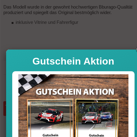
Das Modell wurde in der gewohnt hochwertigen Bburago-Qualität
produziert und spiegelt das Original bestmöglich wider.
inklusive Vitrine und Fahrerfigur
Gutschein Aktion
24,95
UVP
28,99 €
-14%
Sofort versandfertig, Lieferfrist 1-3 T
inkl. MwSt. zzgl. Vers
Menge:
in den Warenkorb