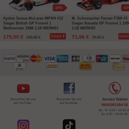
-10%
-10
Ayrton Senna McLaren MP4/4 #12
M. Schumacher Ferrari F300 #3
Sieger British GP Formel 1
Sieger Kanada GP Formel 1 199
Weltmeister 1988 1:18 WERK83
1:18 WERK83
179,95 €
71,96 €
Details
Detail
199,95 €
79,95 €
Besuchen Sie uns
Besuchen Sie uns
Service Telefon
auf YouTube .
auf facebook.
06443/81284-28
Mo - Fr: 9:00 - 16:30 U
Sa: 8:00 - 18:00 Uhr