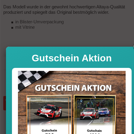
Das Modell wurde in der gewohnt hochwertigen Altaya-Qualität
produziert und spiegelt das Original bestmöglich wider.
in Blister-Umverpackung
mit Vitrine
Gutschein Aktion
19,95
Preis
Sofort versandfertig, Lieferfrist 1-3 T
inkl. MwSt. zzgl. Vers
Menge:
in den Warenkorb