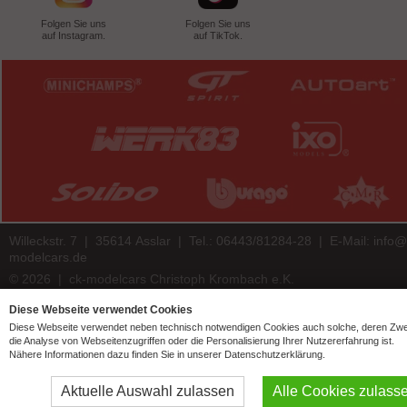
Folgen Sie uns
Folgen Sie uns
auf Instagram.
auf TikTok.
Willeckstr. 7 | 35614 Asslar | Tel.: 06443/81284-28 | E-Mail:
info@
modelcars.de
© 2026 | ck-modelcars Christoph Krombach e.K.
4.9
/
5.00
of
7439
ck-modelcars.de customer reviews | Trusted Shops
Diese Webseite verwendet Cookies
Diese Webseite verwendet neben technisch notwendigen Cookies auch solche, deren Zw
die Analyse von Webseitenzugriffen oder die Personalisierung Ihrer Nutzererfahrung ist.
Nähere Informationen dazu finden Sie in unserer Datenschutzerklärung.
Aktuelle Auswahl zulassen
Alle Cookies zulass