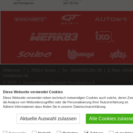
auf Instagram.
auf TikTok.
Willeckstr. 7 | 35614 Asslar | Tel.: 06443/81284-28 | E-Mail:
info@
modelcars.de
© 2026 | ck-modelcars Christoph Krombach e.K.
4.9
/
5.00
of
7446
ck-modelcars.de customer reviews | Trusted Shops
Diese Webseite verwendet Cookies
Diese Webseite verwendet neben technisch notwendigen Cookies auch solche, deren Zw
die Analyse von Webseitenzugriffen oder die Personalisierung Ihrer Nutzererfahrung ist.
Nähere Informationen dazu finden Sie in unserer Datenschutzerklärung.
Aktuelle Auswahl zulassen
Alle Cookies zulass