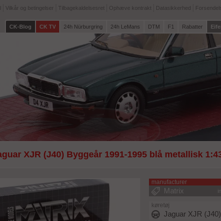
l
Vilkår og betingelser
Tilbagekaldelsesret
Ophæve kontrakt
Datasikkerhed
Forsendel
CK-Blog
CK TV
24h Nürburgring
24h LeMans
DTM
F1
Rabatter
Eife
aguar XJR (J40) Byggeår 1991-1995 blå metallisk 1:4
manufacturer
Matrix
i
køretøj
Jaguar XJR (J40)