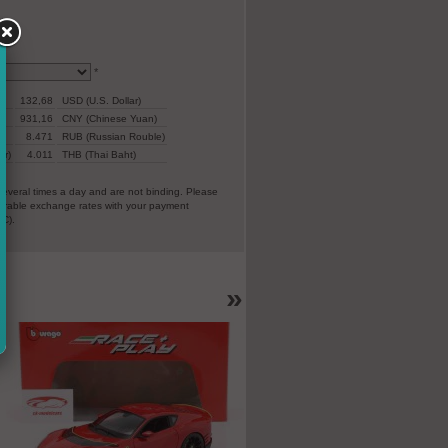
*
132,68
USD (U.S. Dollar)
931,16
CNY (Chinese Yuan)
8.471
RUB (Russian Rouble)
ar)
4.011
THB (Thai Baht)
everal times a day and are not binding. Please
vorable exchange rates with your payment
EC).
»