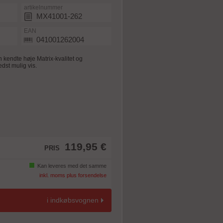
artikelnummer
MX41001-262
EAN
041001262004
n kendte høje Matrix-kvalitet og
dst mulig vis.
119,95 €
PRIS
Kan leveres med det samme
inkl. moms plus forsendelse
i indkøbsvognen