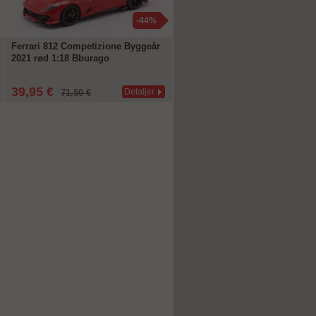
-44%
-
Ferrari 812 Competizione Byggeår
Han's Nissan Silvia (S15) Spec
2021 rød 1:18 Bburago
"Mona Lisa" Fast & Furious T
Drift (2006) 1:18 Solido
39,95 €
59,95 €
Detaljer
Detal
71,50 €
64,99 €