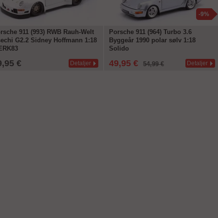
-9%
rsche 911 (993) RWB Rauh-Welt
Porsche 911 (964) Turbo 3.6
echi G2.2 Sidney Hoffmann 1:18
Byggeår 1990 polar sølv 1:18
ERK83
Solido
9,95 €
49,95 €
Detaljer
Detaljer
54,99 €