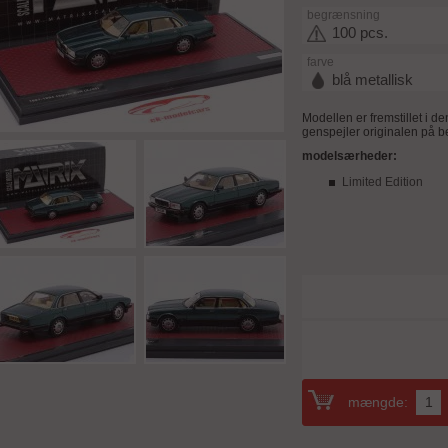
begrænsning
100 pcs.
farve
blå metallisk
Modellen er fremstillet i de
genspejler originalen på be
modelsærheder:
Limited Edition
mængde: