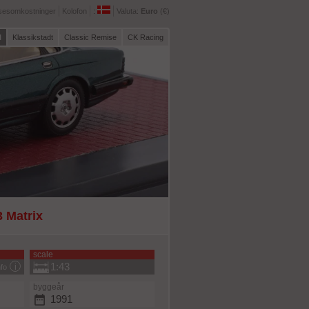
sesomkostninger
Kolofon
:
Valuta:
Euro
(€)
l
Klassikstadt
Classic Remise
CK Racing
3 Matrix
scale
1:43
nfo
byggeår
1991